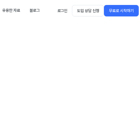
유용한 자료
블로그
로그인
도입 상담 신청
무료로 시작하기
안되는 이커머스 마케팅 '
3가지